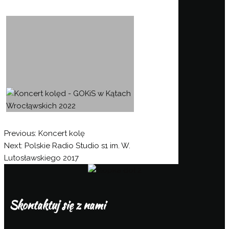
Nawigacja
Previous:
Koncert kolę
Next:
Polskie Radio Studio s1 im. W.
wpisu
Lutosławskiego 2017
Skontaktuj się z nami