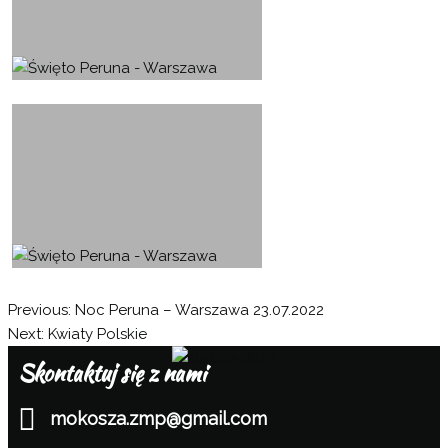
Nawigacja
Previous:
Noc Peruna – Warszawa 23.07.2022
Next:
Kwiaty Polskie
wpisu
Skontaktuj się z nami
mokosza.zmp@gmail.com