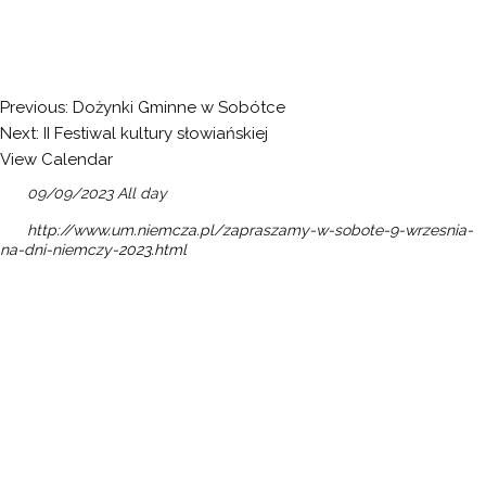
Nawigacja
Previous:
Dożynki Gminne w Sobótce
Next:
II Festiwal kultury słowiańskiej
wpisu
View Calendar
09/09/2023 All day
http://www.um.niemcza.pl/zapraszamy-w-sobote-9-wrzesnia-
na-dni-niemczy-2023.html