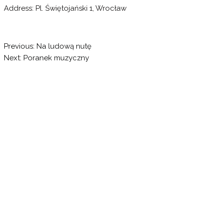
Address:
Pl. Świętojański 1, Wrocław
Nawigacja
Previous:
Na ludową nutę
Next:
Poranek muzyczny
wpisu