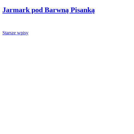
Jarmark pod Barwną Pisanką
Nawigacja
Starsze wpisy
po
wpisach